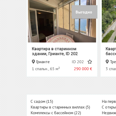
Выгодно
Выгодно
ом
Квартира в резиденции с
Идеа
02
бассейном, Тремеццо, ID 183
крат
Трем
ID 202
Тремеццина
ID 183
Тр
290 000
€
3 спальн., 120 м²
369 000
€
5+ сп
С садом (15)
На перв
Квартиры в старинных виллах (5)
С откры
Комплексы с бассейном (22)
Недвиж