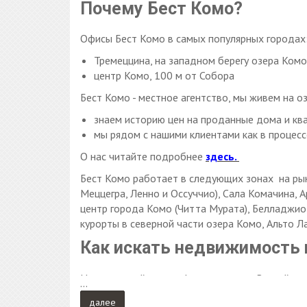
Почему Бест Комо?
Офисы Бест Комо в самых популярных городах
Тремеццина, на западном берегу озера Комо
центр Комо, 100 м от Собора
Бест Комо - местное агентство, мы живем на о
знаем историю цен на проданные дома и кв
мы рядом с нашими клиентами как в процесс
О нас читайте подробнее
здесь.
Бест Комо работает в следующих зонах на ры
Меццегра, Ленно и Оссуччио), Сала Комачина, 
центр города Комо (Читта Мурата), Белладжио
курорты в северной части озера Комо, Альто Л
Как искать недвижимость 
На нашем сайте www.bestcomo.com Вы найдете
…
строительных компаний, и предложения вилл д
далее