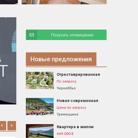
Получать оповещения
Новые предложения
Отреставрированная
вилла, Черноббио, ID 222
По запросу
Черноббьо
Новая современная
квартира, Тремеццина,
Цена по запросу
ID 80B1
Тремеццина
Квартира в жилом
комплексе с
449 000
€
бассейном,