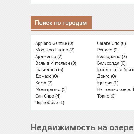
Поиск по городам
Appiano Gentile (0)
Carate Urio (0)
Montano Lucino (2)
Perledo (0)
Ардженьо (2)
Белладжио (2)
Валь д'Интельви (0)
Вальсолда (0)
Граведона (6)
Грандола эд Унити
Домазо (0)
Донго (0)
Комо (2)
Кремия (1)
Мольтразио (1)
Не только озеро 
Сан Сиро (4)
Торно (0)
Черноббьо (1)
Недвижимость на озере