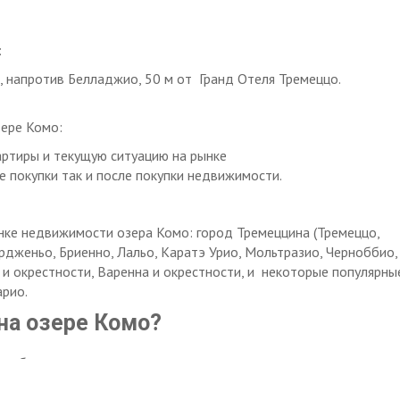
:
, напротив Белладжио, 50 м от Гранд Отеля Тремеццо.
зере Комо:
артиры и текущую ситуацию на рынке
е покупки так и после покупки недвижимости.
нке недвижимости озера Комо: город Тремеццина (Тремеццо,
Ардженьо, Бриенно, Лальо, Каратэ Урио, Мольтразио, Черноббио,
 и окрестности, Варенна и окрестности, и некоторые популярны
арио.
на озере Комо?
 объявления о продаже квартир и вилл, напрямую от продавц
ля отдыха в аренду по неделям.