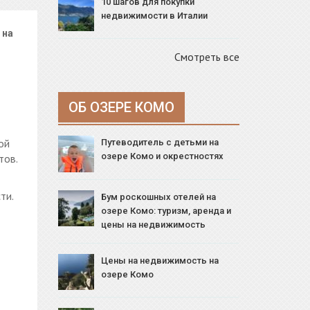
10 шагов для покупки
недвижимости в Италии
 на
Смотреть все
ОБ ОЗЕРЕ КОМО
ой
Путеводитель с детьми на
озере Комо и окрестностях
тов.
сти.
Бум роскошных отелей на
озере Комо: туризм, аренда и
цены на недвижимость
Цены на недвижимость на
озере Комо