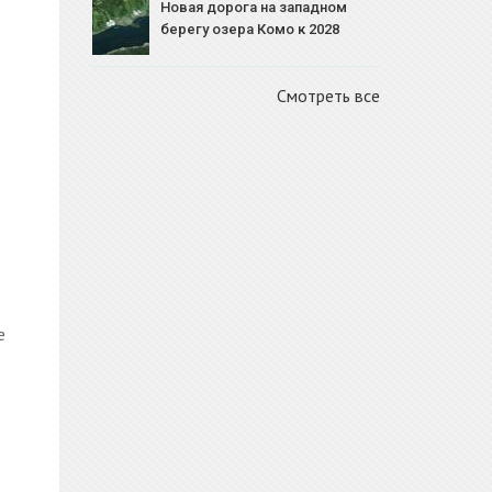
Новая дорога на западном
берегу озера Комо к 2028
Смотреть все
е
ов и