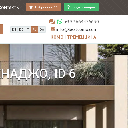
Избранное
11
Задать вопрос
КОНТАКТЫ
+39 3664476630
info@bestcomo.com
EN
DE
IT
RU
DA
КОМО
|
ТРЕМЕЦЦИНА
НАДЖО, ID 6