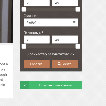
Спальни
Любой
Площадь, м²
Количество результатов: 73
ted a
Сбросить
Искать
f we
rough
ed,
gain
Получать оповещения