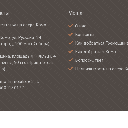
акты
Меню
гентства на озере Комо
О нас
Контакты
Комо, ул. Рускони, 14
Как добраться Тремеццин
 город, 100 м от Собора)
Как добраться Комо
цина, площадь Ф. Фильци, 4
Вопрос-Ответ
 линия, 50 м от Гранд отель
цо)
Недвижимость на озере 
mo Immobiliare S.r.l.
 03604180137