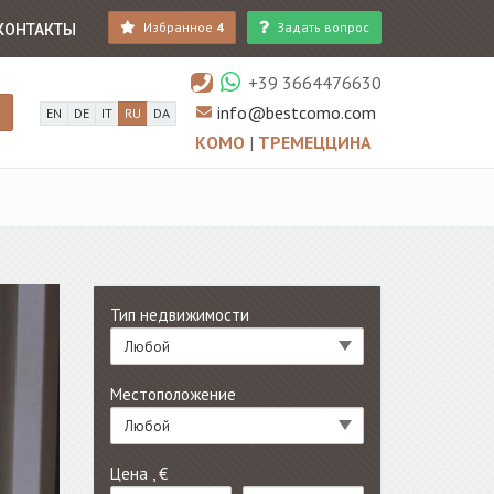
Избранное
4
Задать вопрос
КОНТАКТЫ
+39 3664476630
info@bestcomo.com
EN
DE
IT
RU
DA
КОМО
|
ТРЕМЕЦЦИНА
Тип недвижимости
Любой
Местоположение
Любой
Цена , €