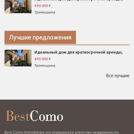
Тремеццина, ID 41
490 000
€
Тремеццина
Лучшие предложения
Идеальный дом для краткосрочной аренды,
Тремеццина, ID 41
490 000
€
Тремеццина
Все лучшие
Best Como Immobiliare это итальянское агентство недвижимости,