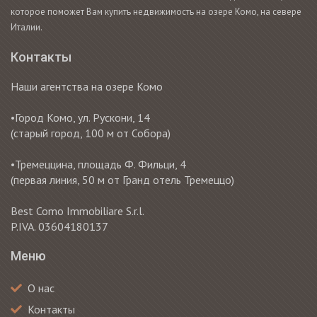
которое поможет Вам купить недвижимость на озере Комо, на севере
Италии.
Контакты
Наши агентства на озере Комо
•Город Комо, ул. Рускони, 14
(старый город, 100 м от Собора)
•Тремеццина, площадь Ф. Фильци, 4
(первая линия, 50 м от Гранд отель Тремеццо)
Best Como Immobiliare S.r.l.
P.IVA. 03604180137
Меню
О нас
Контакты