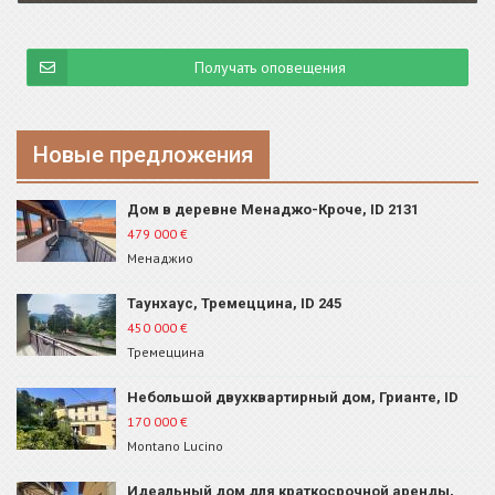
Получать оповещения
Новые предложения
Дом в деревне Менаджо-Кроче, ID 2131
479 000
€
Менаджио
Таунхаус, Тремеццина, ID 245
450 000
€
Тремеццина
Небольшой двухквартирный дом, Грианте, ID
681
170 000
€
Montano Lucino
Идеальный дом для краткосрочной аренды,