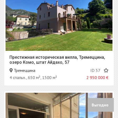
Престижная историческая вилла, Тремеццина,
озеро Комо, штат Айдахо, 57
Тремеццина
ID 57
4 спальн., 650 м², 1500 м²
2 950 000
€
Выгодно