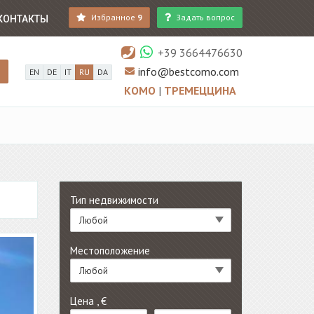
Избранное
9
Задать вопрос
КОНТАКТЫ
+39 3664476630
info@bestcomo.com
EN
DE
IT
RU
DA
КОМО
|
ТРЕМЕЦЦИНА
Тип недвижимости
Любой
Местоположение
Любой
Цена , €