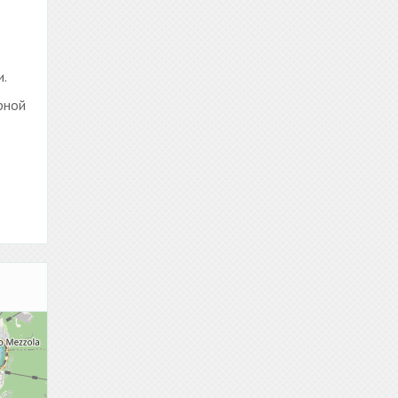
и.
рной