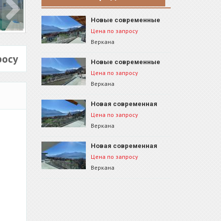
Новые современные
апартаменты, Веркана,
Цена по запросу
ID 74B4
Веркана
росу
Новые современные
апартаменты, Веркана,
Цена по запросу
ID 74A2
Веркана
Новая современная
квартира, Веркана, ID
Цена по запросу
74A3
Веркана
Новая современная
квартира, Веркана, ID
Цена по запросу
74A1
Веркана