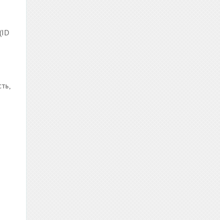
(ID
ть,