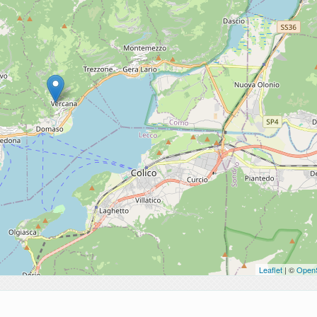
Leaflet
| ©
Open