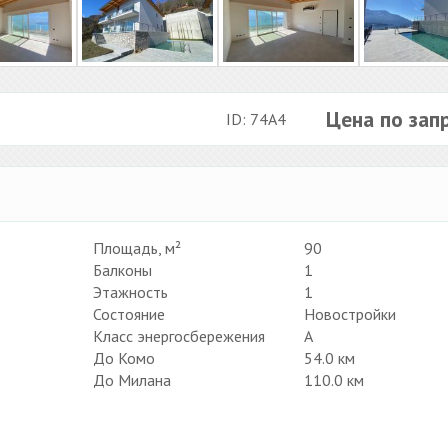
Цена по зап
ID: 74A4
Площадь, м²
90
Балконы
1
Этажность
1
Состояние
Новостройки
Класс энергосбережения
A
До Комо
54.0 км
До Милана
110.0 км