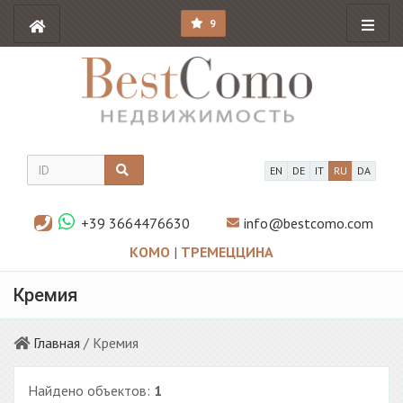
9
EN
DE
IT
RU
DA
+39 3664476630
info@bestcomo.com
КОМО
|
ТРЕМЕЦЦИНА
Кремия
Главная
/ Кремия
Найдено объектов:
1