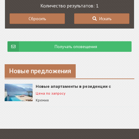
Количество результатов: 1
Сбросить
Искать
Получать оповещения
Новые предложения
Новые апартаменты в резиденции с
бассейном, Кремия, ID 270
Цена по запросу
Кремия