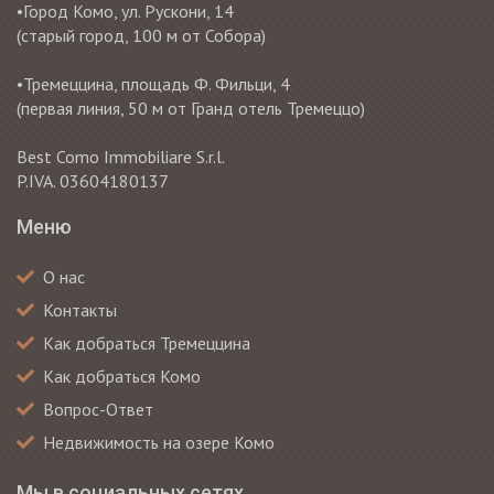
•Город Комо, ул. Рускони, 14
(старый город, 100 м от Собора)
•Тремеццина, площадь Ф. Фильци, 4
(первая линия, 50 м от Гранд отель Тремеццо)
Best Como Immobiliare S.r.l.
P.IVA. 03604180137
Меню
О нас
Контакты
Как добраться Тремеццина
Как добраться Комо
Вопрос-Ответ
Недвижимость на озере Комо
Мы в социальных сетях