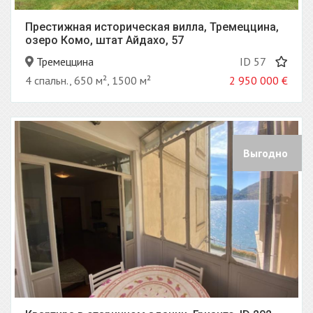
Престижная историческая вилла, Тремеццина,
озеро Комо, штат Айдахо, 57
Тремеццина
ID 57
4 спальн., 650 м², 1500 м²
2 950 000
€
Выгодно