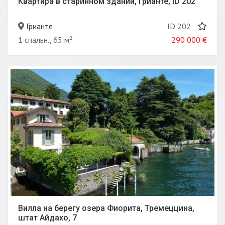
Квартира в старинном здании, Грианте, ID 202
Грианте
ID 202
1 спальн., 65 м²
290 000
€
Вилла на берегу озера Фиорита, Тремеццина,
штат Айдахо, 7