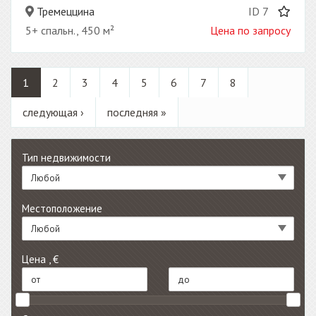
Тремеццина
ID 7
5+ спальн., 450 м²
Цена по запросу
1
2
3
4
5
6
7
8
следующая ›
последняя »
Тип недвижимости
Любой
Местоположение
Любой
Цена , €