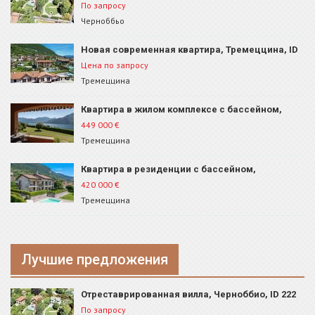
По запросу
Черноббьо
Новая современная квартира, Тремеццина, ID
80B1
Цена по запросу
Тремеццина
Квартира в жилом комплексе с бассейном,
Тремеццина, ID 262
449 000
€
Тремеццина
Квартира в резиденции с бассейном,
Тремеццо, ID 210
420 000
€
Тремеццина
Лучшие предложения
Отреставрированная вилла, Черноббио, ID 222
По запросу