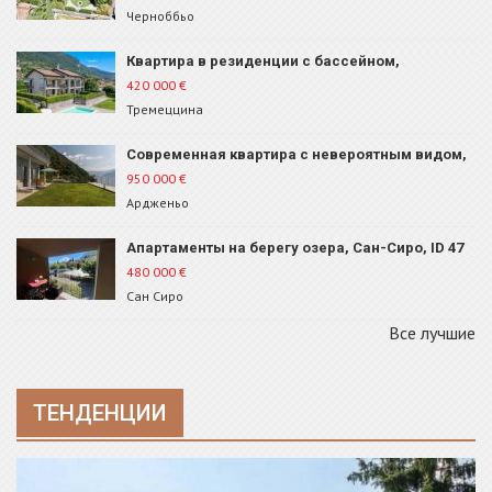
Черноббьо
Квартира в резиденции с бассейном,
Тремеццо, ID 210
420 000
€
Тремеццина
Современная квартира с невероятным видом,
Ардженьо, ID 105
950 000
€
Ардженьо
Апартаменты на берегу озера, Сан-Сиро, ID 47
480 000
€
Сан Сиро
Все лучшие
ТЕНДЕНЦИИ