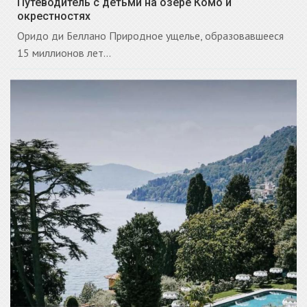
Путеводитель с детьми на озере Комо и
окрестностях
Оридо ди Беллано Природное ущелье, образовавшееся
15 миллионов лет...