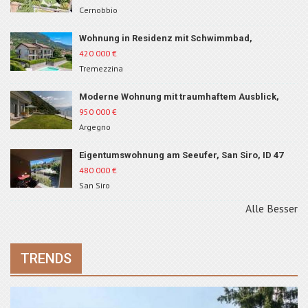
Cernobbio
Wohnung in Residenz mit Schwimmbad,
Tremezzina, ID 210
420 000
€
Tremezzina
Moderne Wohnung mit traumhaftem Ausblick,
Argegno, ID 105
950 000
€
Argegno
Eigentumswohnung am Seeufer, San Siro, ID 47
480 000
€
San Siro
Alle Besser
TRENDS