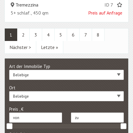
Tremezzina
ID 7
5+ schlaf., 450 qm
Preis auf Anfrage
1
2
3
4
5
6
7
8
Nächster >
Letzte »
Art der Immobilie Typ
Beliebige
Ort
Beliebige
Preis , €