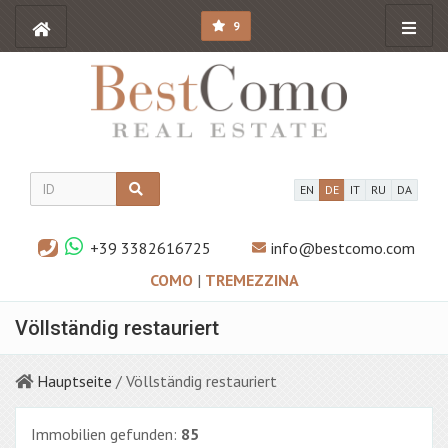
9
EN
DE
IT
RU
DA
+39 3382616725
info@bestcomo.com
COMO
|
TREMEZZINA
Völlständig restauriert
Hauptseite
/ Völlständig restauriert
Immobilien gefunden:
85