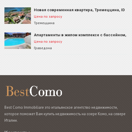
Новая современная квартира, Тремеццина, ID
80B3
Цена по запросу
Тремеццина
Апартаменты в жилом комплексе с бассейном,
Граведона, ID 1369
Цена по запросу
Граведона
Best Como Immobiliare это итальянское агентство недвижимости,
которое поможет Вам купить недвижимость на озере Комо, на севере
Италии.