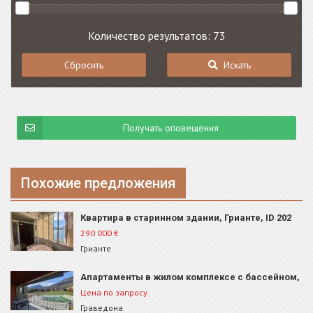
Количество результатов: 73
Сбросить
Искать
Получать оповещения
Похожие предложения
Квартира в старинном здании, Грианте, ID 202
290 000
€
Грианте
Апартаменты в жилом комплексе с бассейном,
Граведона, ID 13612
Цена по запросу
Граведона