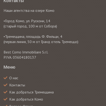
Контакты
Наши агентства на озере Комо
•Город Комо, ул. Рускони, 14
(старый город, 100 м от Собора)
•Тремеццина, площадь Ф. Фильци, 4
(первая линия, 50 м от Гранд отель Тремеццо)
Best Como Immobiliare S.r.l.
P.IVA. 03604180137
Меню
О нас
Контакты
Как добраться Тремеццина
Как добраться Комо