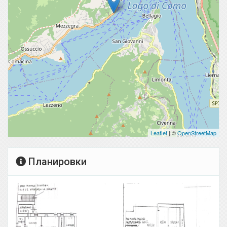
Leaflet
| ©
OpenStreetMap
Планировки