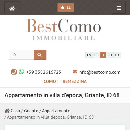
11
EN
DE
IT
RU
DA
+39 3382616725
info@bestcomo.com
COMO
|
TREMEZZINA
Appartamento in villa d’epoca, Griante, ID 68
Casa
/
Griante
/
Appartamento
/ Appartamento in villa d’epoca, Griante, ID 68