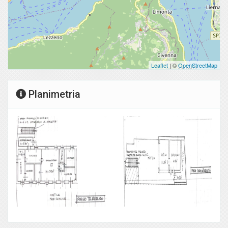
Leaflet
| ©
OpenStreetMap
Planimetria