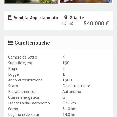
Vendita
,
Appartamento
Griante
540 000
€
ID: 68
Caratteristiche
Camere da letto
4
Superficie, mq
190
Bagni
2
Logge
1
Anno di costruzione
1900
Stato
Da ristrutturare
Riscaldamento
Autonomo
Classe energetica
G
Distanza dall'aeroporto
87.0 km
Como
31.0 km
Lugano (Svizzera)
34.0 km