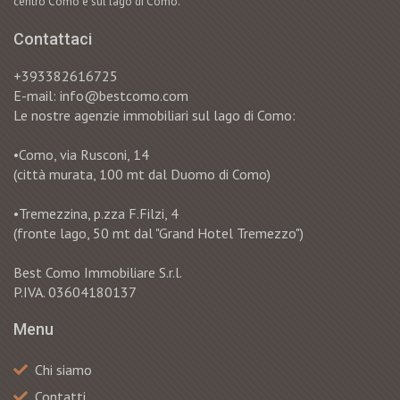
centro Como e sul lago di Como.
Contattaci
+393382616725
E-mail: info@bestcomo.com
Le nostre agenzie immobiliari sul lago di Como:
•Como, via Rusconi, 14
(città murata, 100 mt dal Duomo di Como)
•Tremezzina, p.zza F.Filzi, 4
(fronte lago, 50 mt dal "Grand Hotel Tremezzo")
Best Como Immobiliare S.r.l.
P.IVA. 03604180137
Menu
Chi siamo
Contatti