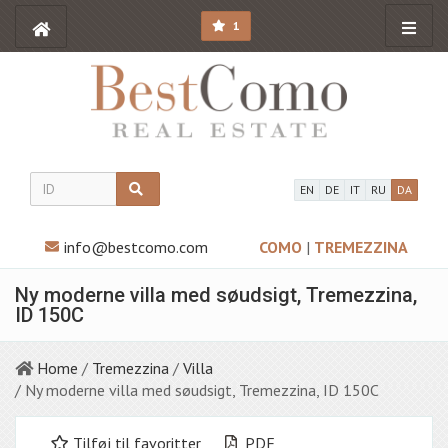
1
EN
DE
IT
RU
DA
info@bestcomo.com
COMO
|
TREMEZZINA
Ny moderne villa med søudsigt, Tremezzina,
ID 150C
Home
/
Tremezzina
/
Villa
/ Ny moderne villa med søudsigt, Tremezzina, ID 150C
Tilføj til favoritter
PDF