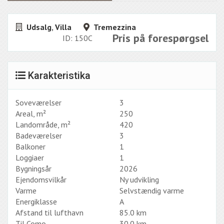
Udsalg
,
Villa
Tremezzina
Pris på forespørgsel
ID: 150C
Karakteristika
Soveværelser
3
Areal, m²
250
Landområde, m²
420
Badeværelser
3
Balkoner
1
Loggiaer
1
Bygningsår
2026
Ejendomsvilkår
Ny udvikling
Varme
Selvstændig varme
Energiklasse
A
Afstand til lufthavn
85.0 km
Til Como
30.0 km