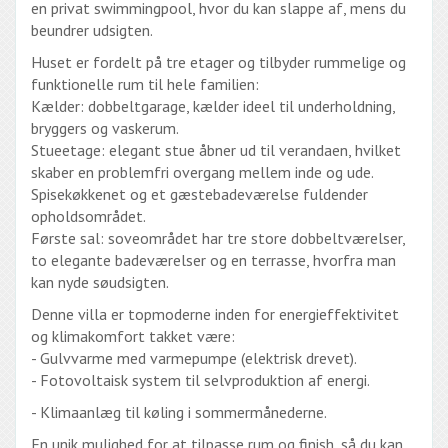
en privat swimmingpool, hvor du kan slappe af, mens du
beundrer udsigten.
Huset er fordelt på tre etager og tilbyder rummelige og
funktionelle rum til hele familien:
Kælder: dobbeltgarage, kælder ideel til underholdning,
bryggers og vaskerum.
Stueetage: elegant stue åbner ud til verandaen, hvilket
skaber en problemfri overgang mellem inde og ude.
Spisekøkkenet og et gæstebadeværelse fuldender
opholdsområdet.
Første sal: soveområdet har tre store dobbeltværelser,
to elegante badeværelser og en terrasse, hvorfra man
kan nyde søudsigten.
Denne villa er topmoderne inden for energieffektivitet
og klimakomfort takket være:
- Gulvvarme med varmepumpe (elektrisk drevet).
- Fotovoltaisk system til selvproduktion af energi.
- Klimaanlæg til køling i sommermånederne.
En unik mulighed for at tilpasse rum og finish, så du kan