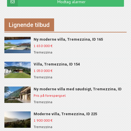
Modtag alarmer
Lignende tilbud
Ny moderne villa, Tremezzina, ID 165
1 650 000
€
Tremezzina
Villa, Tremezzina, ID 154
1 050 000
€
Tremezzina
Ny moderne villa med søudsigt, Tremezzina, ID
150A
Pris på forespørgsel
Tremezzina
Moderne villa, Tremezzina, ID 225
1 900 000
€
Tremezzina