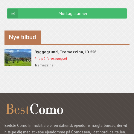
Modtag alarmer
Nye tilbud
Byggegrund, Tremezzina, ID 228
Pris på forespørgsel
Tremezzina
Bedste Como Immobiliare er en italiensk ejendomsmæglerbureau, der vil
hjælpe dig med at købe ejendomme på Comosøen, i det nordlige Italien.