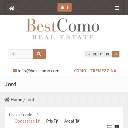
9
EN
DE
IT
RU
DA
info@bestcomo.com
COMO
|
TREMEZZINA
Jord
Home
/ Jord
Lister fundet:
1
Opdateret
Pris
Areal