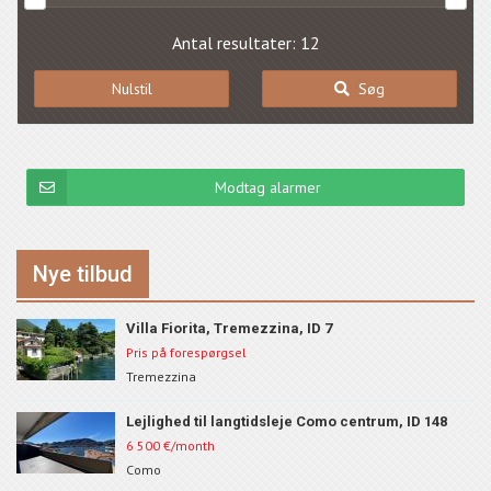
Antal resultater: 12
Nulstil
Søg
Modtag alarmer
Nye tilbud
Villa Fiorita, Tremezzina, ID 7
Pris på forespørgsel
Tremezzina
Lejlighed til langtidsleje Como centrum, ID 148
6 500
€/month
Como