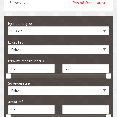
5+ sovev.
Pris på forespørgsel
Ejendomstype
Husleje
Lokalitet
Enhver
Pris/4tr_monthShort, €
Soveværelser
Enhver
Areal, m²