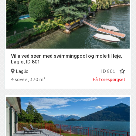
Villa ved søen med swimmingpool og mole til leje,
Laglo, ID 801
Laglio
ID 801
4 sovev., 370 m²
På forespørgsel