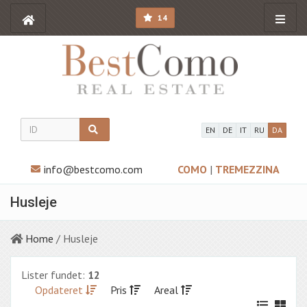
14
EN
DE
IT
RU
DA
info@bestcomo.com
COMO
|
TREMEZZINA
Husleje
Home
/ Husleje
Lister fundet:
12
Opdateret
Pris
Areal