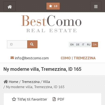
10
EN
DE
IT
RU
DA
info@bestcomo.com
COMO
|
TREMEZZINA
Ny moderne villa, Tremezzina, ID 165
Home
/
Tremezzina
/
Villa
/ Ny moderne villa, Tremezzina, ID 165
Tilføj til favoritter
PDF