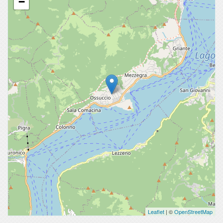
−
Leaflet
| ©
OpenStreetMap