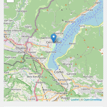
Leaflet
| ©
OpenStreetMap