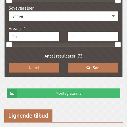
Soveværelser
Enhver
Areal, m²
Antal resultater: 73
Nulstil
Søg
Modtag alarmer
Lignende tilbud