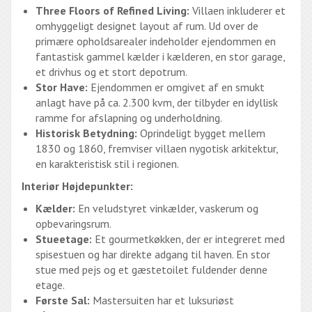
Three Floors of Refined Living:
Villaen inkluderer et
omhyggeligt designet layout af rum. Ud over de
primære opholdsarealer indeholder ejendommen en
fantastisk gammel kælder i kælderen, en stor garage,
et drivhus og et stort depotrum.
Stor Have:
Ejendommen er omgivet af en smukt
anlagt have på ca. 2.300 kvm, der tilbyder en idyllisk
ramme for afslapning og underholdning.
Historisk Betydning:
Oprindeligt bygget mellem
1830 og 1860, fremviser villaen nygotisk arkitektur,
en karakteristisk stil i regionen.
Interiør Højdepunkter:
Kælder:
En veludstyret vinkælder, vaskerum og
opbevaringsrum.
Stueetage:
Et gourmetkøkken, der er integreret med
spisestuen og har direkte adgang til haven. En stor
stue med pejs og et gæstetoilet fuldender denne
etage.
Første Sal:
Mastersuiten har et luksuriøst