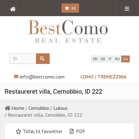
12
EN
DE
IT
RU
DA
info@bestcomo.com
COMO
|
TREMEZZINA
Restaureret villa, Cernobbio, ID 222
Home
/
Cernobbio
/
Luksus
/ Restaureret villa, Cernobbio, ID 222
Tilføj til favoritter
PDF