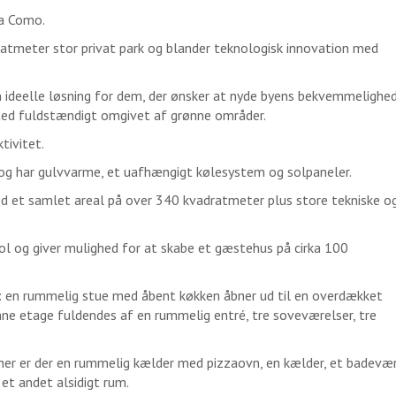
ra Como.
ratmeter stor privat park og blander teknologisk innovation med
ideelle løsning for dem, der ønsker at nyde byens bekvemmelighed
sted fuldstændigt omgivet af grønne områder.
tivitet.
 og har gulvvarme, et uafhængigt kølesystem og solpaneler.
 et samlet areal på over 340 kvadratmeter plus store tekniske o
ol og giver mulighed for at skabe et gæstehus på cirka 100
s: en rummelig stue med åbent køkken åbner ud til en overdækket
enne etage fuldendes af en rummelig entré, tre soveværelser, tre
 her er der en rummelig kælder med pizzaovn, en kælder, et badevær
et andet alsidigt rum.