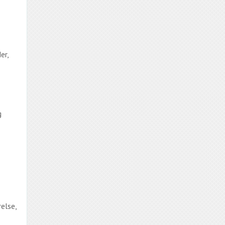
er,
g
else,