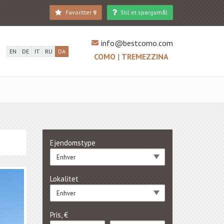
Favoritter
9
Stil et spørgsmål
info@bestcomo.com
EN
DE
IT
RU
DA
COMO
|
TREMEZZINA
Ejendomstype
Enhver
Lokalitet
Enhver
Pris, €