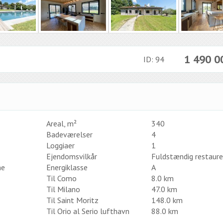
1 490 
ID: 94
Areal, m²
340
Badeværelser
4
Loggiaer
1
Ejendomsvilkår
Fuldstændig restaure
me
Energiklasse
A
Til Como
8.0 km
Til Milano
47.0 km
Til Saint Moritz
148.0 km
Til Orio al Serio lufthavn
88.0 km