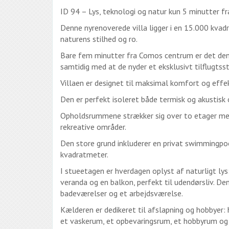
ID ​​94 – Lys, teknologi og natur kun 5 minutter f
Denne nyrenoverede villa ligger i en 15.000 kvad
naturens stilhed og ro.
Bare fem minutter fra Comos centrum er det den 
samtidig med at de nyder et eksklusivt tilflugts
Villaen er designet til maksimal komfort og effek
Den er perfekt isoleret både termisk og akustisk
Opholdsrummene strækker sig over to etager med
rekreative områder.
Den store grund inkluderer en privat swimmingpo
kvadratmeter.
I stueetagen er hverdagen oplyst af naturligt ly
veranda og en balkon, perfekt til udendørsliv. D
badeværelser og et arbejdsværelse.
Kælderen er dedikeret til afslapning og hobbyer:
et vaskerum, et opbevaringsrum, et hobbyrum og 