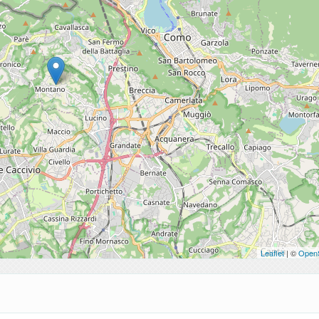
Leaflet
| ©
Open