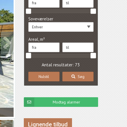
Soveværelser
Enhver
Areal, m²
Antal resultater: 73
Nulstil
Søg
Modtag alarmer
Lignende tilbud