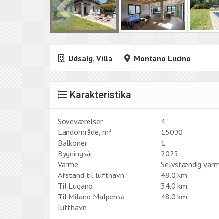
Udsalg
,
Villa
Montano Lucino
Karakteristika
Soveværelser
4
Landområde, m²
15000
Balkoner
1
Bygningsår
2025
Varme
Selvstændig var
Afstand til lufthavn
48.0 km
Til Lugano
34.0 km
Til Milano Malpensa
48.0 km
lufthavn