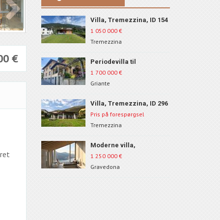
Villa, Tremezzina, ID 154
1 050 000
€
Tremezzina
000
€
Periodevilla til
renovering, Griante, ID
1 700 000
€
200
Griante
Villa, Tremezzina, ID 296
Pris på forespørgsel
Tremezzina
Moderne villa,
ret
Gravedona, ID 1671
1 250 000
€
Gravedona