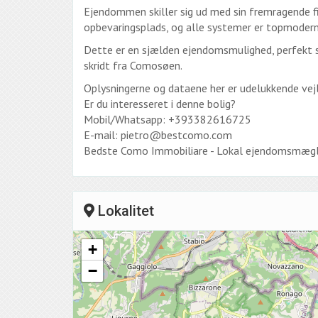
Ejendommen skiller sig ud med sin fremragende fi
opbevaringsplads, og alle systemer er topmodern
Dette er en sjælden ejendomsmulighed, perfekt s
skridt fra Comosøen.
Oplysningerne og dataene her er udelukkende vejl
Er du interesseret i denne bolig?
Mobil/Whatsapp: +393382616725
E-mail: pietro@bestcomo.com
Bedste Como Immobiliare - Lokal ejendomsmægl
Lokalitet
+
−