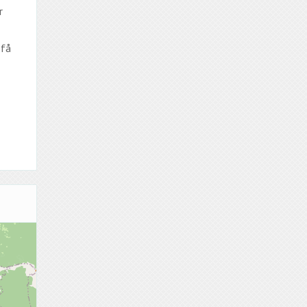
r
 få