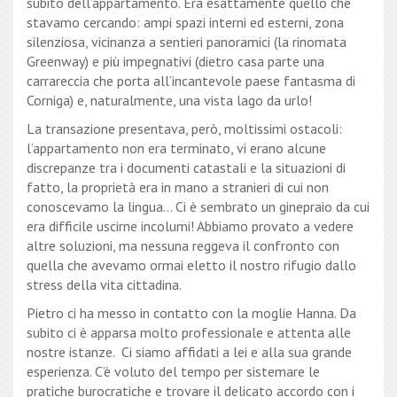
subito dell’appartamento. Era esattamente quello che
stavamo cercando: ampi spazi interni ed esterni, zona
silenziosa, vicinanza a sentieri panoramici (la rinomata
Greenway) e più impegnativi (dietro casa parte una
carrareccia che porta all’incantevole paese fantasma di
Corniga) e, naturalmente, una vista lago da urlo!
La transazione presentava, però, moltissimi ostacoli:
l’appartamento non era terminato, vi erano alcune
discrepanze tra i documenti catastali e la situazioni di
fatto, la proprietà era in mano a stranieri di cui non
conoscevamo la lingua… Ci è sembrato un ginepraio da cui
era difficile uscirne incolumi! Abbiamo provato a vedere
altre soluzioni, ma nessuna reggeva il confronto con
quella che avevamo ormai eletto il nostro rifugio dallo
stress della vita cittadina.
Pietro ci ha messo in contatto con la moglie Hanna. Da
subito ci è apparsa molto professionale e attenta alle
nostre istanze. Ci siamo affidati a lei e alla sua grande
esperienza. C’è voluto del tempo per sistemare le
pratiche burocratiche e trovare il delicato accordo con i