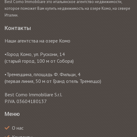
Best Como Immobiliare это итальянское агентство недвижимости,
которое поможет Вам купить недвижимость на озере Комо, на севере
Италии.
Контакты
Наши агентства на озере Комо
•Город Комо, ул. Рускони, 14
(старый город, 100 м от Собора)
•Тремеццина, площадь Ф. Фильци, 4
(первая линия, 50 м от Гранд отель Тремеццо)
Best Como Immobiliare S.r.l.
P.IVA. 03604180137
Меню
О нас