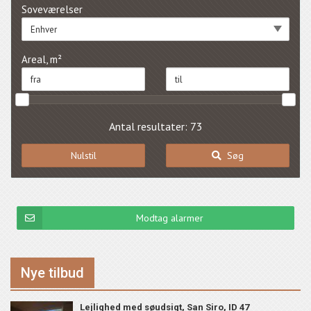
Soveværelser
Enhver
Areal, m²
Antal resultater: 73
Nulstil
Søg
Modtag alarmer
Nye tilbud
Lejlighed med søudsigt, San Siro, ID 47