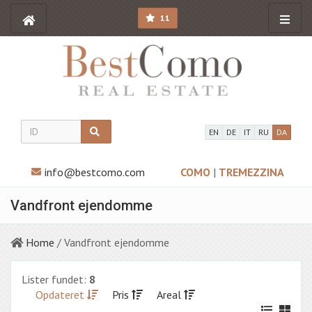
11
EN
DE
IT
RU
DA
info@bestcomo.com
COMO
|
TREMEZZINA
Vandfront ejendomme
Home
/ Vandfront ejendomme
Lister fundet:
8
Opdateret
Pris
Areal