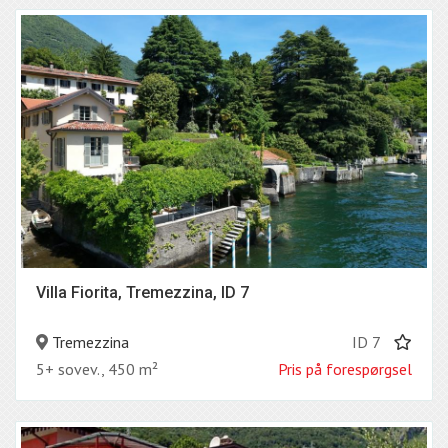
Villa Fiorita, Tremezzina, ID 7
Tremezzina
ID 7
5+ sovev., 450 m²
Pris på forespørgsel