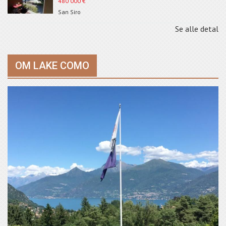
480 000
€
San Siro
Se alle detal
OM LAKE COMO