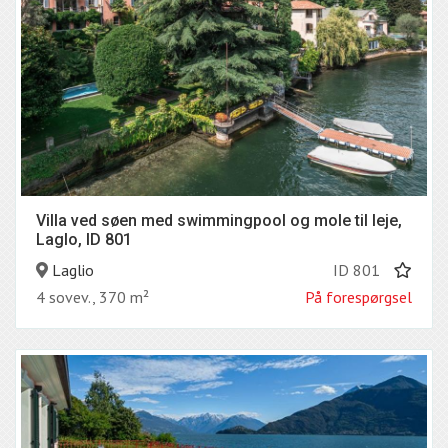
Villa ved søen med swimmingpool og mole til leje,
Laglo, ID 801
Laglio
ID 801
4 sovev., 370 m²
På forespørgsel