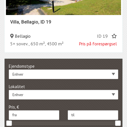
Villa, Bellagio, ID 19
Bellagio
ID 19
5+ sovev., 650 m², 4500 m²
Pris på forespørgsel
Ejendomstype
Enhver
Lokalitet
Enhver
Pris, €