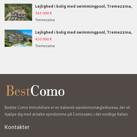
Lejlighed i bolig med swimmingpool, Tremezzina,
ID 183
369 000
€
Tremezzina
Lejlighed i bolig med swimmingpool, Tremezzina,
ID 210
420 000
€
Tremezzina
Bedste Como Immobiliare er en italiensk ejendomsmæglerbureau, der vil
hjælpe dig med at købe ejendomme på Comosøen, i det nordlige Italien.
Kontakter