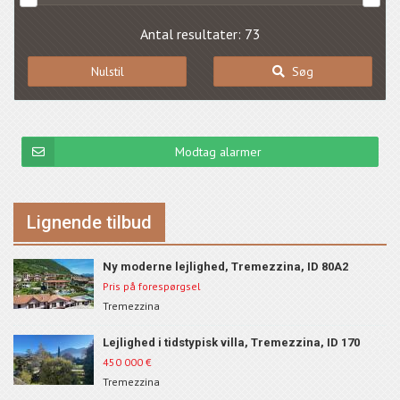
Antal resultater: 73
Nulstil
Søg
Modtag alarmer
Lignende tilbud
Ny moderne lejlighed, Tremezzina, ID 80A2
Pris på forespørgsel
Tremezzina
Lejlighed i tidstypisk villa, Tremezzina, ID 170
450 000
€
Tremezzina