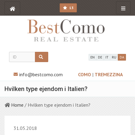
13
EN
DE
IT
RU
DA
info@bestcomo.com
COMO
|
TREMEZZINA
Hvilken type ejendom i Italien?
Home
/ Hvilken type ejendom i Italien?
31.05.2018