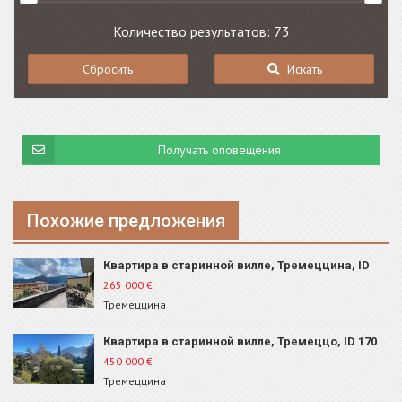
Количество результатов: 73
Сбросить
Искать
Получать оповещения
Похожие предложения
Квартира в старинной вилле, Тремеццина, ID
103
265 000
€
Тремеццина
Квартира в старинной вилле, Тремеццо, ID 170
450 000
€
Тремеццина