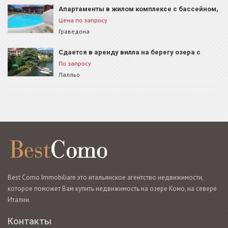
Апартаменты в жилом комплексе с бассейном,
Граведона, ID 1369
Цена по запросу
Граведона
Сдается в аренду вилла на берегу озера с
бассейном и пирсом.
По запросу
Лалльо
Best Como Immobiliare это итальянское агентство недвижимости,
которое поможет Вам купить недвижимость на озере Комо, на севере
Италии.
Контакты