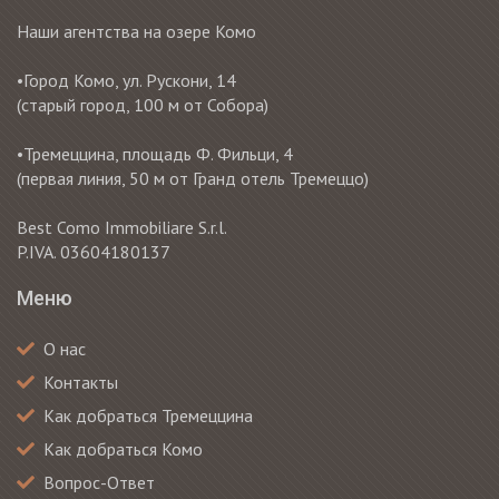
Наши агентства на озере Комо
•Город Комо, ул. Рускони, 14
(старый город, 100 м от Собора)
•Тремеццина, площадь Ф. Фильци, 4
(первая линия, 50 м от Гранд отель Тремеццо)
Best Como Immobiliare S.r.l.
P.IVA. 03604180137
Меню
О нас
Контакты
Как добраться Тремеццина
Как добраться Комо
Вопрос-Ответ