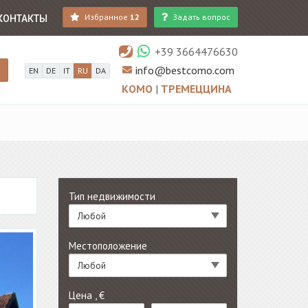
Избранное
12
Задать вопрос
КОНТАКТЫ
+39 3664476630
info@bestcomo.com
EN
DE
IT
RU
DA
КОМО
|
ТРЕМЕЦЦИНА
Тип недвижимости
Любой
Местоположение
Любой
Цена , €