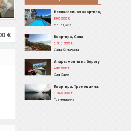
Великолепная квартира,
Менаджио, ID 227
890 000
€
Менаджио
000
€
Квартира, Сала
Комачина, ID 2291
1 055 000
€
Сала Комачина
Апартаменты на берегу
озера, Сан-Сиро, ID 47
480 000
€
Сан Сиро
Квартира, Тремеццина,
ID 282
1 040 000
€
Тремеццина