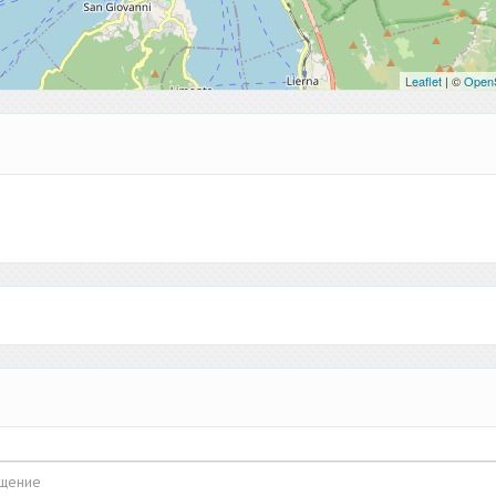
Leaflet
| ©
Open