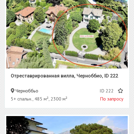
Отреставрированная вилла, Черноббио, ID 222
Черноббьо
ID 222
5+ спальн., 485 м², 2300 м²
По запросу