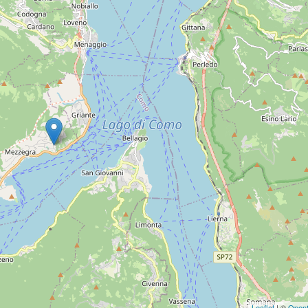
Leaflet
| ©
Open