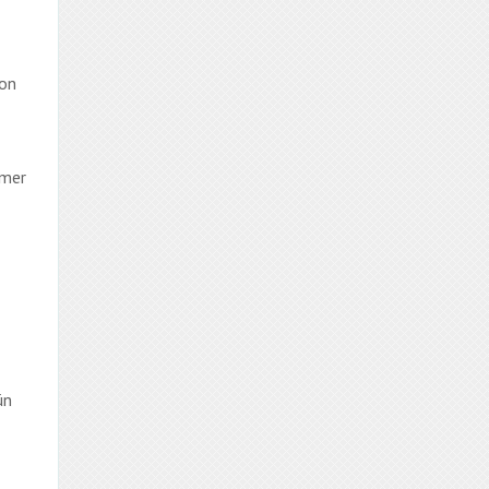
ion
mmer
ün