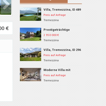
Villa, Tremezzina, ID 489
Preis auf Anfrage
Tremezzina
000
€
Prestigeträchtige
historische Villa,
2 950 000
€
Tremezzina, Comer See,
Tremezzina
ID 57
Villa, Tremezzina, ID 296
Preis auf Anfrage
Tremezzina
Moderne Villa mit
Seeblick, Tremezzina, ID
Preis auf Anfrage
150C
Tremezzina