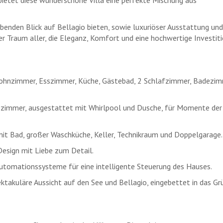
bietet diese wunderschöne Villa eine perfekte Mischung aus
benden Blick auf Bellagio bieten, sowie luxuriöser Ausstattung und
Traum aller, die Eleganz, Komfort und eine hochwertige Investit
Wohnzimmer, Esszimmer, Küche, Gästebad, 2 Schlafzimmer, Badezi
immer, ausgestattet mit Whirlpool und Dusche, für Momente der
t Bad, großer Waschküche, Keller, Technikraum und Doppelgarage.
Design mit Liebe zum Detail.
omationssysteme für eine intelligente Steuerung des Hauses.
ktakuläre Aussicht auf den See und Bellagio, eingebettet in das Gr