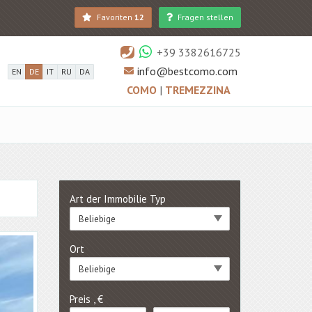
Favoriten
12
Fragen stellen
+39 3382616725
info@bestcomo.com
EN
DE
IT
RU
DA
COMO
|
TREMEZZINA
Art der Immobilie Typ
Beliebige
Ort
Beliebige
Preis , €