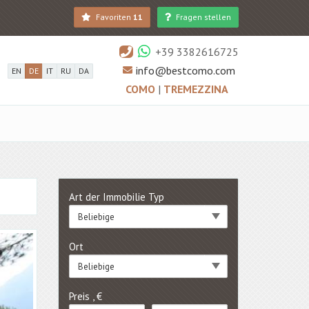
Favoriten
11
Fragen stellen
+39 3382616725
info@bestcomo.com
EN
DE
IT
RU
DA
COMO
|
TREMEZZINA
Art der Immobilie Typ
Beliebige
Ort
Beliebige
Preis , €