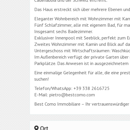
Cadenabbia und der Schweiz entfernt.
Das Haus erstreckt sich über mehrere Ebenen un
Eleganter Wohnbereich mit Wohnzimmer mit Kami
Fünf Schlafzimmer, alle mit eigenem Bad, für m
Insgesamt sechs Badezimmer.
Exklusiver Innenpool mit Seeblick, perfekt zum E
Zweites Wohnzimmer mit Kamin und Blick auf d
Untergeschoss mit Wirtschaftsräumen: Waschküc
Im Außenbereich verfügt der private Garten über 
Parkplätze. Das Anwesen ist in ausgezeichnetem 
Eine einmalige Gelegenheit für alle, die eine pre
suchen!
Telefon/WhatsApp: +39 338 2616725
E-Mail: pietro@bestcomo.com
Best Como Immobiliare – Ihr vertrauenswürdiger 
Ort