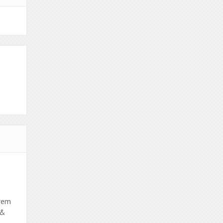
ärem
 &