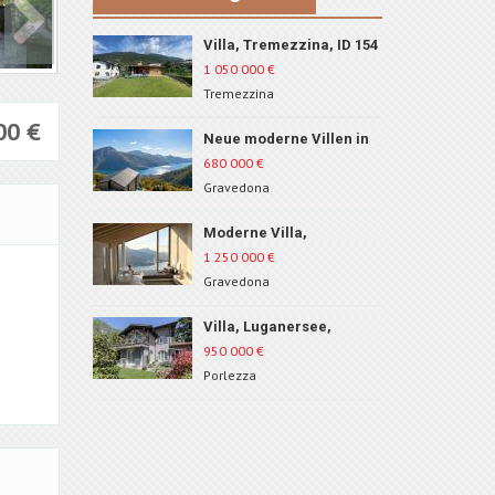
Villa, Tremezzina, ID 154
1 050 000
€
Tremezzina
000
€
Neue moderne Villen in
Gravedona, Comer See,
680 000
€
ID 167
Gravedona
Moderne Villa,
Gravedona, ID 1671
1 250 000
€
Gravedona
Villa, Luganersee,
Porlezza, ID 535
950 000
€
Porlezza