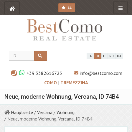
11
EN
DE
IT
RU
DA
+39 3382616725
info@bestcomo.com
COMO
|
TREMEZZINA
Neue, moderne Wohnung, Vercana, ID 74B4
Hauptseite
/
Vercana
/
Wohnung
/ Neue, moderne Wohnung, Vercana, ID 74B4