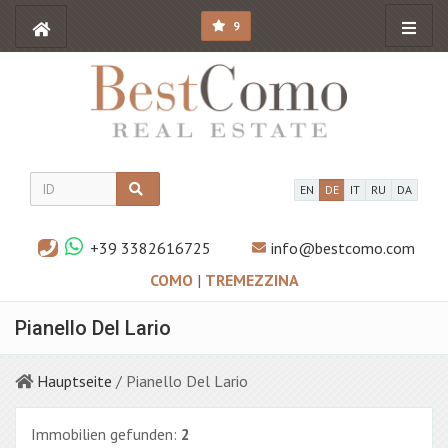
9
EN
DE
IT
RU
DA
+39 3382616725
info@bestcomo.com
COMO
|
TREMEZZINA
Pianello Del Lario
Hauptseite
/ Pianello Del Lario
Immobilien gefunden:
2