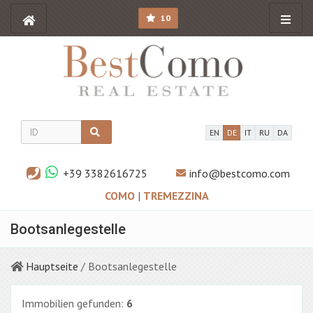
10
EN
DE
IT
RU
DA
+39 3382616725
info@bestcomo.com
COMO
|
TREMEZZINA
Bootsanlegestelle
Hauptseite
/ Bootsanlegestelle
Immobilien gefunden:
6