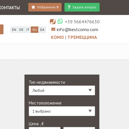
Избранное
9
Задать вопрос
КОНТАКТЫ
+39 3664476630
info@bestcomo.com
EN
DE
IT
RU
DA
КОМО
|
ТРЕМЕЦЦИНА
Тип недвижимости
Любой
Местоположение
1 выбрано
Цена , €