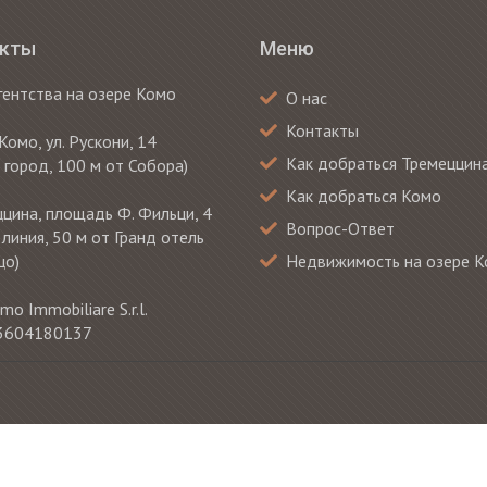
акты
Меню
гентства на озере Комо
О нас
Контакты
Комо, ул. Рускони, 14
Как добраться Тремеццин
 город, 100 м от Собора)
Как добраться Комо
цина, площадь Ф. Фильци, 4
Вопрос-Ответ
 линия, 50 м от Гранд отель
цо)
Недвижимость на озере 
mo Immobiliare S.r.l.
 03604180137