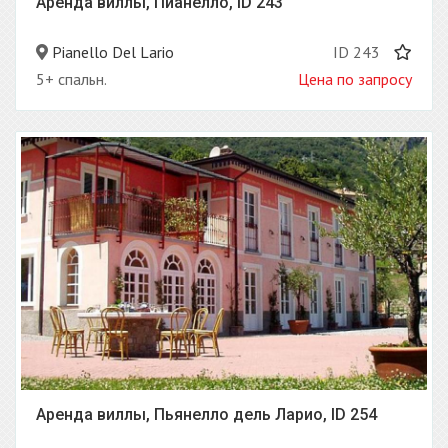
Аренда виллы, Пианелло, ID 243
Pianello Del Lario
ID 243
5+ спальн.
Цена по запросу
Аренда виллы, Пьянелло дель Ларио, ID 254