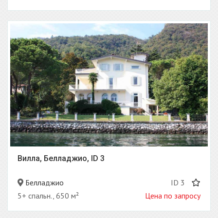
Вилла, Белладжио, ID 3
Белладжио
ID 3
5+ спальн., 650 м²
Цена по запросу