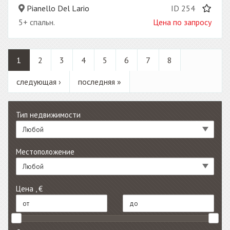
Pianello Del Lario
ID 254
5+ спальн.
Цена по запросу
1
2
3
4
5
6
7
8
следующая ›
последняя »
Тип недвижимости
Любой
Местоположение
Любой
Цена , €