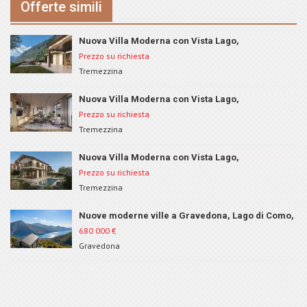
Offerte simili
Nuova Villa Moderna con Vista Lago,
Tremezzina, ID 150B
Prezzo su richiesta
Tremezzina
Nuova Villa Moderna con Vista Lago,
Tremezzina, ID 150C
Prezzo su richiesta
Tremezzina
Nuova Villa Moderna con Vista Lago,
Tremezzina, ID 150A
Prezzo su richiesta
Tremezzina
Nuove moderne ville a Gravedona, Lago di Como,
ID 167
680 000
€
Gravedona