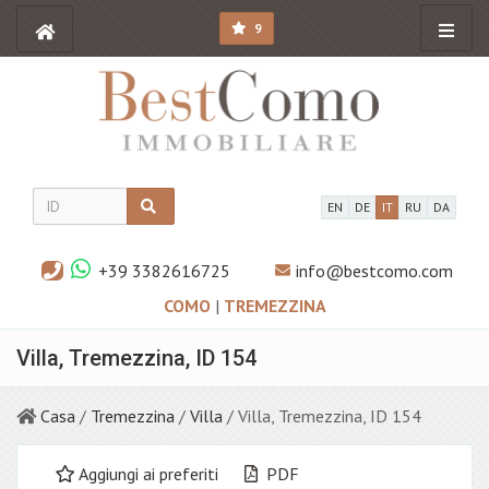
9
EN
DE
IT
RU
DA
+39 3382616725
info@bestcomo.com
COMO
|
TREMEZZINA
Villa, Tremezzina, ID 154
Casa
/
Tremezzina
/
Villa
/ Villa, Tremezzina, ID 154
Aggiungi ai preferiti
PDF