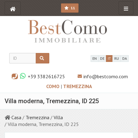
11
EN
DE
IT
RU
DA
+39 3382616725
info@bestcomo.com
COMO
|
TREMEZZINA
Villa moderna, Tremezzina, ID 225
Casa
/
Tremezzina
/
Villa
/ Villa moderna, Tremezzina, ID 225