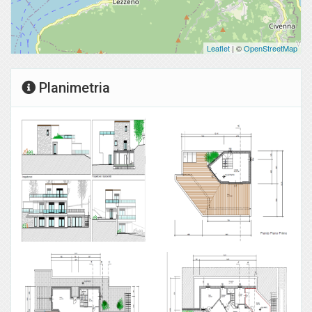
Leaflet
| ©
OpenStreetMap
Planimetria