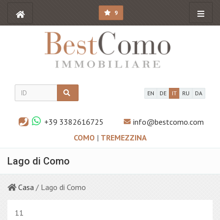
9
EN
DE
IT
RU
DA
+39 3382616725
info@bestcomo.com
COMO
|
TREMEZZINA
Lago di Como
Casa
/ Lago di Como
11