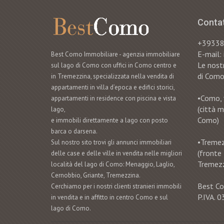
Contat
+3933
E-mail
Best Como Immobiliare - agenzia immobiliare
Le nostr
sul lago di Como con uffici in Como centro e
di Como
in Tremezzina, specializzata nella vendita di
appartamenti in villa d’epoca e edifici storici,
•Como, 
appartamenti in residence con piscina e vista
(città 
lago,
Como)
e immobili direttamente a lago con posto
barca o darsena.
•Tremezz
Sul nostro sito trovi gli annunci immobiliari
(fronte
delle case e delle ville in vendita nelle migliori
Tremezz
località del lago di Como: Menaggio, Laglio,
Cernobbio, Griante, Tremezzina.
Best Co
Cerchiamo per i nostri clienti stranieri immobili
P.IVA.
in vendita e in affitto in centro Como e sul
lago di Como.