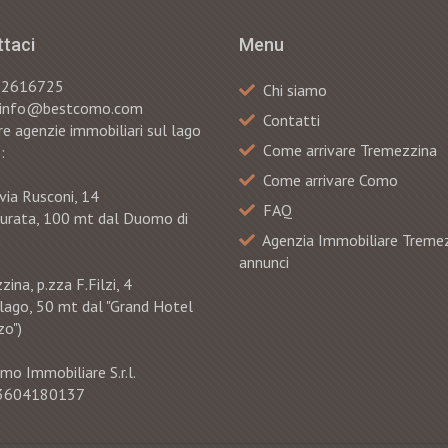
taci
Menu
82616725
Chi siamo
: info@bestcomo.com
Contatti
e agenzie immobiliari sul lago
Сome arrivare Tremezzina
:
Come arrivare Como
via Rusconi, 14
FAQ
murata, 100 mt dal Duomo di
Agenzia Immobiliare Treme
annunci
ina, p.zza F.Filzi, 4
 lago, 50 mt dal "Grand Hotel
o")
mo Immobiliare S.r.l.
 03604180137