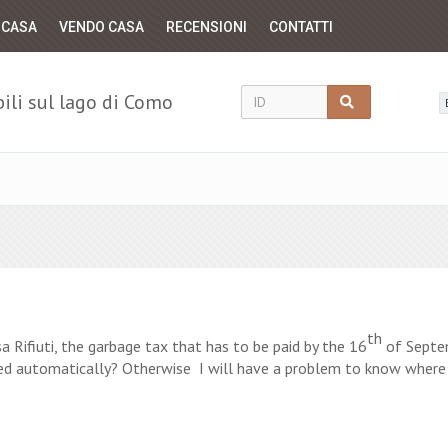
 CASA
VENDO CASA
RECENSIONI
CONTATTI
li sul lago di Como
th
 Rifiuti, the garbage tax that has to be paid by the 16
of Septe
rged automatically? Otherwise I will have a problem to know where