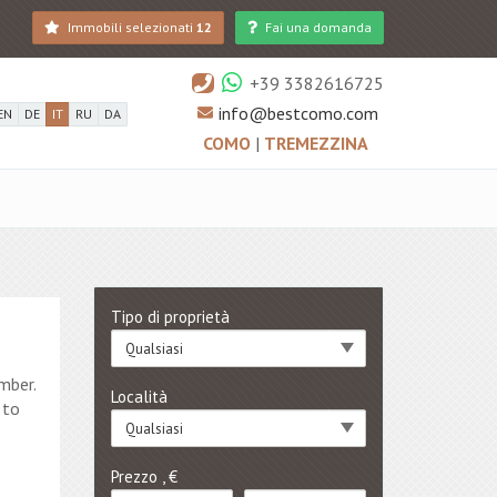
Immobili selezionati
12
Fai una domanda
+39 3382616725
info@bestcomo.com
EN
DE
IT
RU
DA
COMO
|
TREMEZZINA
Tipo di proprietà
Qualsiasi
mber.
Località
 to
Qualsiasi
Prezzo , €