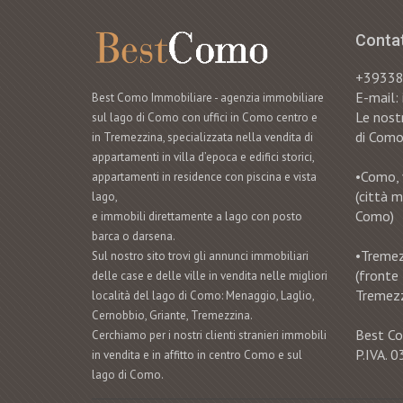
Contat
+3933
E-mail
Best Como Immobiliare - agenzia immobiliare
Le nostr
sul lago di Como con uffici in Como centro e
di Como
in Tremezzina, specializzata nella vendita di
appartamenti in villa d’epoca e edifici storici,
•Como, 
appartamenti in residence con piscina e vista
(città 
lago,
Como)
e immobili direttamente a lago con posto
barca o darsena.
•Tremezz
Sul nostro sito trovi gli annunci immobiliari
(fronte
delle case e delle ville in vendita nelle migliori
Tremezz
località del lago di Como: Menaggio, Laglio,
Cernobbio, Griante, Tremezzina.
Best Co
Cerchiamo per i nostri clienti stranieri immobili
P.IVA.
in vendita e in affitto in centro Como e sul
lago di Como.