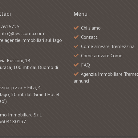
taci
Menu
82616725
Chi siamo
: info@bestcomo.com
Contatti
e agenzie immobiliari sul lago
Сome arrivare Tremezzina
:
Come arrivare Como
via Rusconi, 14
FAQ
murata, 100 mt dal Duomo di
Agenzia Immobiliare Treme
annunci
ina, p.zza F.Filzi, 4
 lago, 50 mt dal "Grand Hotel
o")
mo Immobiliare S.r.l.
 03604180137