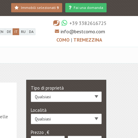
Immobili selezionati
9
Fai una domanda
+39 3382616725
info@bestcomo.com
EN
DE
IT
RU
DA
COMO
|
TREMEZZINA
Tipo di proprietà
Qualsiasi
Località
elle
Qualsiasi
Prezzo , €