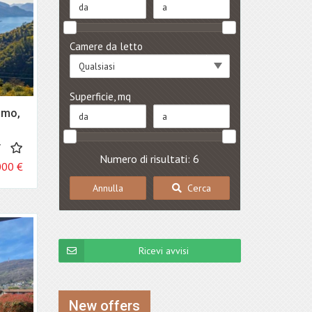
Camere da letto
Qualsiasi
Superficie, mq
omo,
7
Numero di risultati: 6
000
€
Annulla
Cerca
Ricevi avvisi
New offers