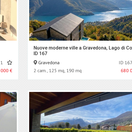
Nuove moderne ville a Gravedona, Lago di C
ID 167
71
Gravedona
ID 16
 000
€
2 cam., 125 mq, 190 mq
680 