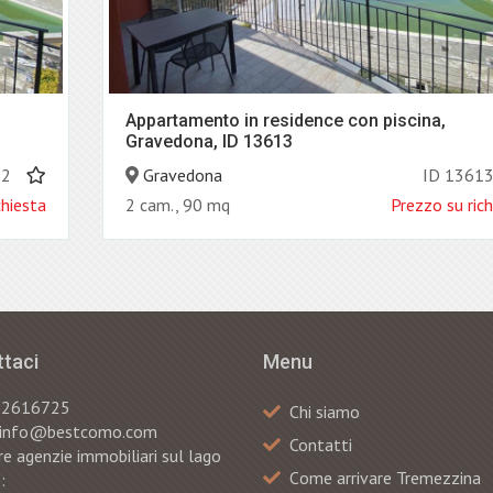
Appartamento in residence con piscina,
Gravedona, ID 13613
12
Gravedona
ID 1361
chiesta
2 cam., 90 mq
Prezzo su rich
taci
Menu
82616725
Chi siamo
: info@bestcomo.com
Contatti
e agenzie immobiliari sul lago
Сome arrivare Tremezzina
: