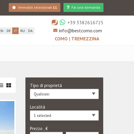
Immobili selezionati
11
Fai una domanda
+39 3382616725
info@bestcomo.com
EN
DE
IT
RU
DA
COMO
|
TREMEZZINA
Tipo di proprietà
Qualsiasi
Località
1 selected
Prezzo , €