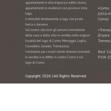
appartamenti in villa d’epoca e edifici storici,
•Como, 
appartamenti in residence con piscina e vista
(città 
lago,
Como)
e immobili direttamente a lago con posto
barca o darsena.
•Tremezz
Sul nostro sito trovi gli annunci immobiliari
(fronte
delle case e delle ville in vendita nelle migliori
Tremezz
località del lago di Como: Menaggio, Laglio,
Cernobbio, Griante, Tremezzina.
Best Co
Cerchiamo per i nostri clienti stranieri immobili
P.IVA.
in vendita e in affitto in centro Como e sul
lago di Como.
Copyright 2026 | All Rights Reserved