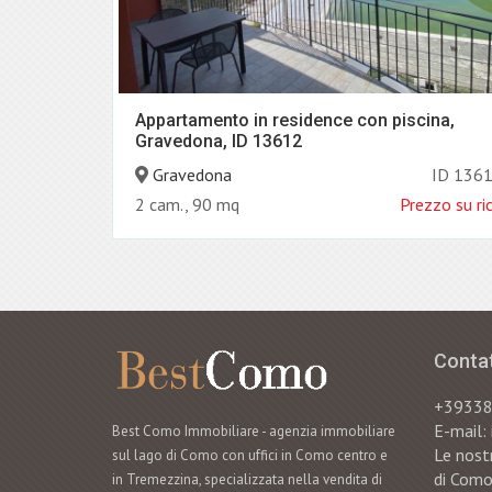
Appartamento in residence con piscina,
Gravedona, ID 13612
Gravedona
ID 136
2 cam., 90 mq
Prezzo su ri
Contat
+3933
E-mail
Best Como Immobiliare - agenzia immobiliare
Le nostr
sul lago di Como con uffici in Como centro e
di Como
in Tremezzina, specializzata nella vendita di