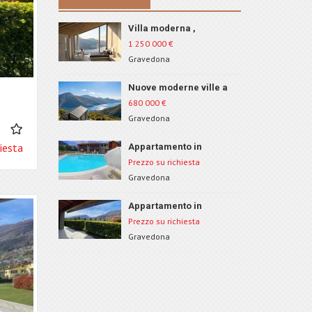
Villa moderna ,
Gravedona, ID 1671
1 250 000
€
Gravedona
Nuove moderne ville a
Gravedona, Lago di
680 000
€
Como, ID 167
Gravedona
0
iesta
Appartamento in
residence con piscina,
Prezzo su richiesta
Gravedona, ID 1369
Gravedona
Appartamento in
residence con piscina,
Prezzo su richiesta
Gravedona, ID 13610
Gravedona