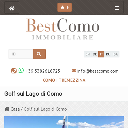
9
EN
DE
IT
RU
DA
+39 3382616725
info@bestcomo.com
COMO
|
TREMEZZINA
Golf sul Lago di Como
Casa
/ Golf sul Lago di Como