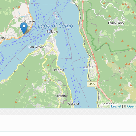
Leaflet
| ©
Open