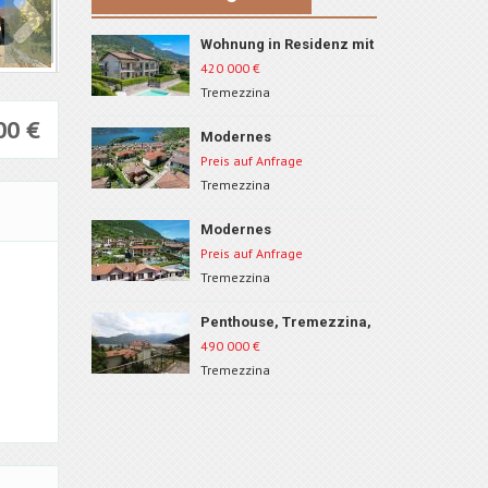
Wohnung in Residenz mit
Schwimmbad,
420 000
€
Tremezzina, ID 210
Tremezzina
000
€
Modernes
Neubauwohnung in
Preis auf Anfrage
Tremezzina, ID 80B4
Tremezzina
Modernes
Neubauwohnung in
Preis auf Anfrage
Tremezzina, ID 80B1
Tremezzina
Penthouse, Tremezzina,
ID 631
490 000
€
Tremezzina