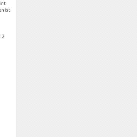
int
n ist
d 2