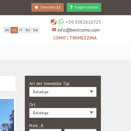
Favoriten
12
Fragen stellen
+39 3382616725
info@bestcomo.com
EN
DE
IT
RU
DA
COMO
|
TREMEZZINA
Art der Immobilie Typ
Beliebige
Ort
Beliebige
Preis , €