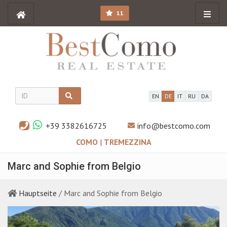
11
EN
DE
IT
RU
DA
+39 3382616725
info@bestcomo.com
COMO
|
TREMEZZINA
Marc and Sophie from Belgio
Hauptseite
/ Marc and Sophie from Belgio